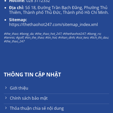
Hotline:
028 3112332
Địa chỉ:
Số 18, Đường Trần Bạch Đằng, Phường Thủ
Thiêm, Thành phố Thủ Đức, Thành phố Hồ Chí Minh.
Sitemap:
https://thethaohot247.com/sitemap_index.xml
#the_thao; #bong_da; #the_thao_hot_247; #thethaohot247; #bong_ro;
#tennis; #golf; #tin_the_thao; #tin_hot; #nhan_dinh; #soi_keo; #lich_thi_dau;
#the_thao_247
THÔNG TIN CẬP NHẬT
Giới thiệu
Chính sách bảo mật
Thỏa thuận chia sẻ nội dung