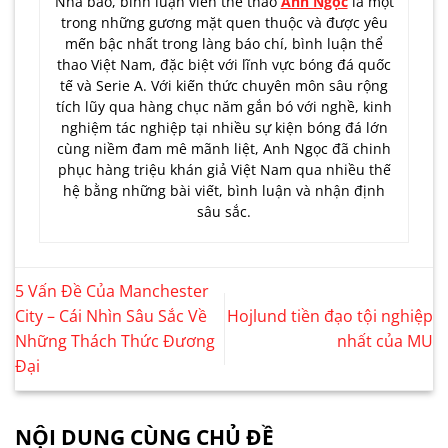
Nhà báo, bình luận viên thể thao
Anh Ngọc
là một
trong những gương mặt quen thuộc và được yêu
mến bậc nhất trong làng báo chí, bình luận thể
thao Việt Nam, đặc biệt với lĩnh vực bóng đá quốc
tế và Serie A. Với kiến thức chuyên môn sâu rộng
tích lũy qua hàng chục năm gắn bó với nghề, kinh
nghiệm tác nghiệp tại nhiều sự kiện bóng đá lớn
cùng niềm đam mê mãnh liệt, Anh Ngọc đã chinh
phục hàng triệu khán giả Việt Nam qua nhiều thế
hệ bằng những bài viết, bình luận và nhận định
sâu sắc.
5 Vấn Đề Của Manchester
City – Cái Nhìn Sâu Sắc Về
Hojlund tiền đạo tội nghiệp
Những Thách Thức Đương
nhất của MU
Đại
NỘI DUNG CÙNG CHỦ ĐỀ