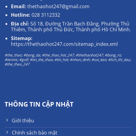
Email:
thethaohot247@gmail.com
Hotline:
028 3112332
Địa chỉ:
Số 18, Đường Trần Bạch Đằng, Phường Thủ
Thiêm, Thành phố Thủ Đức, Thành phố Hồ Chí Minh.
Sitemap:
https://thethaohot247.com/sitemap_index.xml
#the_thao; #bong_da; #the_thao_hot_247; #thethaohot247; #bong_ro;
#tennis; #golf; #tin_the_thao; #tin_hot; #nhan_dinh; #soi_keo; #lich_thi_dau;
#the_thao_247
THÔNG TIN CẬP NHẬT
Giới thiệu
Chính sách bảo mật