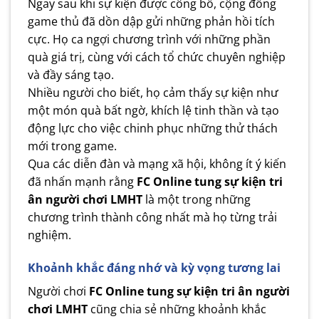
Ngay sau khi sự kiện được công bố, cộng đồng
game thủ đã dồn dập gửi những phản hồi tích
cực. Họ ca ngợi chương trình với những phần
quà giá trị, cùng với cách tổ chức chuyên nghiệp
và đầy sáng tạo.
Nhiều người cho biết, họ cảm thấy sự kiện như
một món quà bất ngờ, khích lệ tinh thần và tạo
động lực cho việc chinh phục những thử thách
mới trong game.
Qua các diễn đàn và mạng xã hội, không ít ý kiến
đã nhấn mạnh rằng
FC Online tung sự kiện tri
ân người chơi LMHT
là một trong những
chương trình thành công nhất mà họ từng trải
nghiệm.
Khoảnh khắc đáng nhớ và kỳ vọng tương lai
Người chơi
FC Online tung sự kiện tri ân người
chơi LMHT
cũng chia sẻ những khoảnh khắc