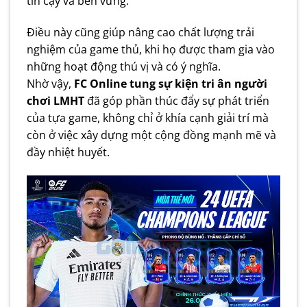
tin cậy và bền vững.
Điều này cũng giúp nâng cao chất lượng trải
nghiệm của game thủ, khi họ được tham gia vào
những hoạt động thú vị và có ý nghĩa.
Nhờ vậy,
FC Online tung sự kiện tri ân người
chơi LMHT
đã góp phần thúc đẩy sự phát triển
của tựa game, không chỉ ở khía cạnh giải trí mà
còn ở việc xây dựng một cộng đồng mạnh mẽ và
đầy nhiệt huyết.