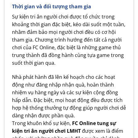
Thời gian và đối tượng tham gia
Sự kiện tri ân người chơi được tổ chức trong
khoảng thời gian đặc biệt, kéo dài suốt một tuần,
nhằm đảm bảo mọi người chơi đều có cơ hội
tham gia. Chương trình hướng đến tất cả người
chơi của FC Online, đặc biệt là những game thủ
trung thành đã đồng hành cùng tựa game trong
suốt thời gian qua.
Nhà phát hành đã lên kế hoạch cho các hoạt
động như đăng nhập nhận quà, hoàn thành
nhiệm vụ hàng ngày và các sự kiện cộng đồng
hấp dẫn. Đặc biệt, mọi hoạt động đều được tích
hợp hệ thống thưởng tự động giúp người chơi dễ
dàng nhận được phần quà.
Trong khuôn khổ sự kiện,
FC Online tung sự
kiện tri ân người chơi LMHT
được xem là điểm