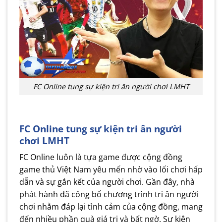
FC Online tung sự kiện tri ân người chơi LMHT
FC Online tung sự kiện tri ân người
chơi LMHT
FC Online luôn là tựa game được cộng đồng
game thủ Việt Nam yêu mến nhờ vào lối chơi hấp
dẫn và sự gắn kết của người chơi. Gần đây, nhà
phát hành đã công bố chương trình tri ân người
chơi nhằm đáp lại tình cảm của cộng đồng, mang
đến nhiều phần quà giá trị và bất ngờ. Sự kiện