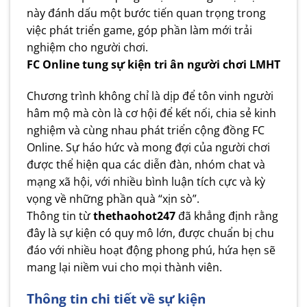
này đánh dấu một bước tiến quan trọng trong
việc phát triển game, góp phần làm mới trải
nghiệm cho người chơi.
FC Online tung sự kiện tri ân người chơi LMHT
Chương trình không chỉ là dịp để tôn vinh người
hâm mộ mà còn là cơ hội để kết nối, chia sẻ kinh
nghiệm và cùng nhau phát triển cộng đồng FC
Online. Sự háo hức và mong đợi của người chơi
được thể hiện qua các diễn đàn, nhóm chat và
mạng xã hội, với nhiều bình luận tích cực và kỳ
vọng về những phần quà “xịn sò”.
Thông tin từ
thethaohot247
đã khẳng định rằng
đây là sự kiện có quy mô lớn, được chuẩn bị chu
đáo với nhiều hoạt động phong phú, hứa hẹn sẽ
mang lại niềm vui cho mọi thành viên.
Thông tin chi tiết về sự kiện