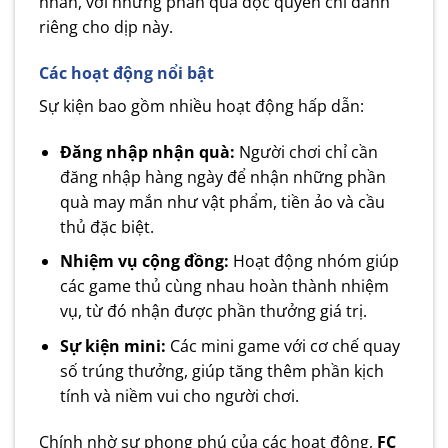
nhấn, với những phần quà độc quyền chỉ dành
riêng cho dịp này.
Các hoạt động nổi bật
Sự kiện bao gồm nhiều hoạt động hấp dẫn:
Đăng nhập nhận quà:
Người chơi chỉ cần
đăng nhập hàng ngày để nhận những phần
quà may mắn như vật phẩm, tiền ảo và cầu
thủ đặc biệt.
Nhiệm vụ cộng đồng:
Hoạt động nhóm giúp
các game thủ cùng nhau hoàn thành nhiệm
vụ, từ đó nhận được phần thưởng giá trị.
Sự kiện mini:
Các mini game với cơ chế quay
số trúng thưởng, giúp tăng thêm phần kịch
tính và niềm vui cho người chơi.
Chính nhờ sự phong phú của các hoạt động,
FC