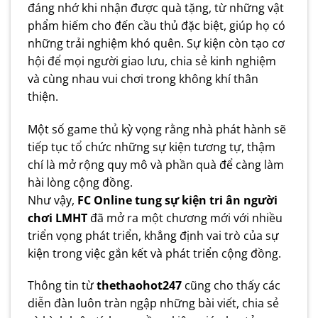
đáng nhớ khi nhận được quà tặng, từ những vật
phẩm hiếm cho đến cầu thủ đặc biệt, giúp họ có
những trải nghiệm khó quên. Sự kiện còn tạo cơ
hội để mọi người giao lưu, chia sẻ kinh nghiệm
và cùng nhau vui chơi trong không khí thân
thiện.
Một số game thủ kỳ vọng rằng nhà phát hành sẽ
tiếp tục tổ chức những sự kiện tương tự, thậm
chí là mở rộng quy mô và phần quà để càng làm
hài lòng cộng đồng.
Như vậy,
FC Online tung sự kiện tri ân người
chơi LMHT
đã mở ra một chương mới với nhiều
triển vọng phát triển, khẳng định vai trò của sự
kiện trong việc gắn kết và phát triển cộng đồng.
Thông tin từ
thethaohot247
cũng cho thấy các
diễn đàn luôn tràn ngập những bài viết, chia sẻ