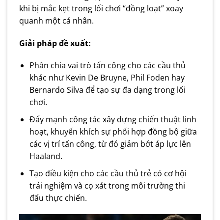
khi bị mắc kẹt trong lối chơi “đồng loạt” xoay
quanh một cá nhân.
Giải pháp đề xuất:
Phân chia vai trò tấn công cho các cầu thủ
khác như Kevin De Bruyne, Phil Foden hay
Bernardo Silva để tạo sự đa dạng trong lối
chơi.
Đẩy mạnh công tác xây dựng chiến thuật linh
hoạt, khuyến khích sự phối hợp đồng bộ giữa
các vị trí tấn công, từ đó giảm bớt áp lực lên
Haaland.
Tạo điều kiện cho các cầu thủ trẻ có cơ hội
trải nghiệm và cọ xát trong môi trường thi
đấu thực chiến.