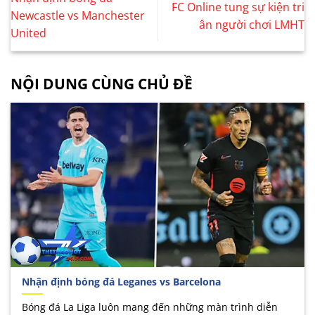
FC Online tung sự kiện tri
Newcastle vs Manchester
ân người chơi LMHT
United
NỘI DUNG CÙNG CHỦ ĐỀ
Nhận định bóng đá Leganes vs Barcelona
Bóng đá La Liga luôn mang đến những màn trình diễn