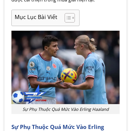
Mục Lục Bài Viết
Sự Phụ Thuộc Quá Mức Vào Erling Haaland
Sự Phụ Thuộc Quá Mức Vào Erling