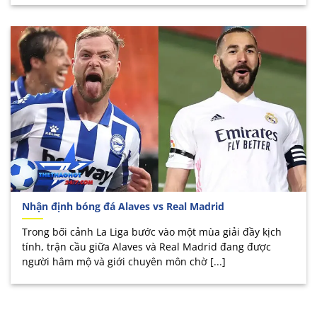
Nhận định bóng đá Alaves vs Real Madrid
Trong bối cảnh La Liga bước vào một mùa giải đầy kịch
tính, trận cầu giữa Alaves và Real Madrid đang được
người hâm mộ và giới chuyên môn chờ [...]