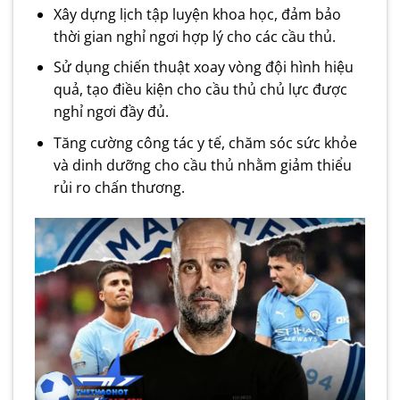
Xây dựng lịch tập luyện khoa học, đảm bảo
thời gian nghỉ ngơi hợp lý cho các cầu thủ.
Sử dụng chiến thuật xoay vòng đội hình hiệu
quả, tạo điều kiện cho cầu thủ chủ lực được
nghỉ ngơi đầy đủ.
Tăng cường công tác y tế, chăm sóc sức khỏe
và dinh dưỡng cho cầu thủ nhằm giảm thiểu
rủi ro chấn thương.