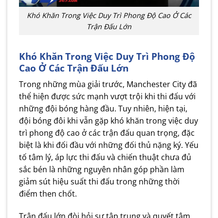
Khó Khăn Trong Việc Duy Trì Phong Độ Cao Ở Các
Trận Đấu Lớn
Khó Khăn Trong Việc Duy Trì Phong Độ
Cao Ở Các Trận Đấu Lớn
Trong những mùa giải trước, Manchester City đã
thể hiện được sức mạnh vượt trội khi thi đấu với
những đội bóng hàng đầu. Tuy nhiên, hiện tại,
đội bóng đôi khi vẫn gặp khó khăn trong việc duy
trì phong độ cao ở các trận đấu quan trọng, đặc
biệt là khi đối đầu với những đối thủ nặng ký. Yếu
tố tâm lý, áp lực thi đấu và chiến thuật chưa đủ
sắc bén là những nguyên nhân góp phần làm
giảm sút hiệu suất thi đấu trong những thời
điểm then chốt.
Trận đấu lớn đòi hỏi sự tập trung và quyết tâm