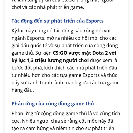
chơi và các nhà phát triển game.
Tác động đến sự phát triển của Esports
Kỷ lục này cũng có tác động sâu rộng đối với
ngành Esports, mở ra nhiều cơ hội mới cho các
giải đấu quốc tế và sự phát triển của cộng đồng
game thủ. Sự kiện
CS:GO vượt mặt Dota 2 với
kỷ lục 1,3 triệu lượng người chơi
được xem là
bước đột phá, kích thích các nhà phát triển đầu
tư nhiều hơn cho các tựa game Esports và thúc
đẩy sự cạnh tranh lành mạnh giữa các tựa game
hàng đầu.
Phản ứng của cộng đồng game thủ
Phản ứng từ cộng đồng game thủ là vô cùng tích
cực. Nhiều người chia sẻ rằng cột mốc này đã
tạo ra cảm hứng và niềm tin cho sự phát triển