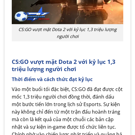
CS:GO vượt mặt Dota 2 với kỷ lục 1,3 triệu lượng
người chơi
CS:GO vượt mặt Dota 2 với kỷ lục 1,3
triệu lượng người chơi
Thời điểm và cách thức đạt kỷ lục
Vào một buổi tối đặc biệt, CS:GO đã đạt được cột
mốc 1,3 triệu người chơi đồng thời, đánh dấu
một bước tiến lớn trong lịch sử Esports. Sự kiện
này không chỉ đến từ một trận đấu hoành tráng
mà còn là kết quả của một chuỗi các bản cập
nhật và sự kiện in-game được tổ chức liên tục.
Chính nhờ vào chiến lược phát triển và quảng bá