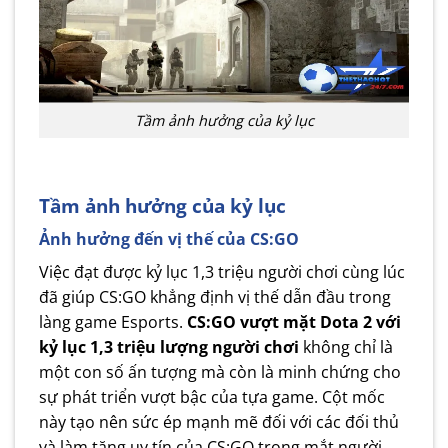
Tầm ảnh hưởng của kỷ lục
Tầm ảnh hưởng của kỷ lục
Ảnh hưởng đến vị thế của CS:GO
Việc đạt được kỷ lục 1,3 triệu người chơi cùng lúc
đã giúp CS:GO khẳng định vị thế dẫn đầu trong
làng game Esports.
CS:GO vượt mặt Dota 2 với
kỷ lục 1,3 triệu lượng người chơi
không chỉ là
một con số ấn tượng mà còn là minh chứng cho
sự phát triển vượt bậc của tựa game. Cột mốc
này tạo nên sức ép mạnh mẽ đối với các đối thủ
và làm tăng uy tín của CS:GO trong mắt người