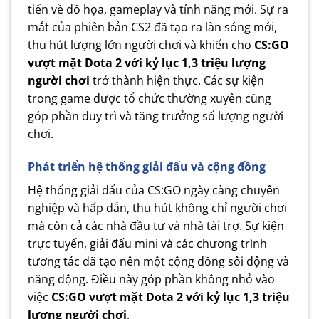
tiến về đồ họa, gameplay và tính năng mới. Sự ra
mắt của phiên bản CS2 đã tạo ra làn sóng mới,
thu hút lượng lớn người chơi và khiến cho
CS:GO
vượt mặt Dota 2 với kỷ lục 1,3 triệu lượng
người chơi
trở thành hiện thực. Các sự kiện
trong game được tổ chức thường xuyên cũng
góp phần duy trì và tăng trưởng số lượng người
chơi.
Phát triển hệ thống giải đấu và cộng đồng
Hệ thống giải đấu của CS:GO ngày càng chuyên
nghiệp và hấp dẫn, thu hút không chỉ người chơi
mà còn cả các nhà đầu tư và nhà tài trợ. Sự kiện
trực tuyến, giải đấu mini và các chương trình
tương tác đã tạo nên một cộng đồng sôi động và
năng động. Điều này góp phần không nhỏ vào
việc
CS:GO vượt mặt Dota 2 với kỷ lục 1,3 triệu
lượng người chơi
.