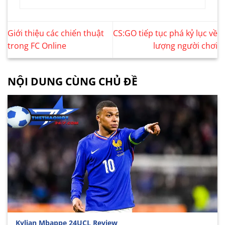
Giới thiệu các chiến thuật
CS:GO tiếp tục phá kỷ lục về
trong FC Online
lượng người chơi
NỘI DUNG CÙNG CHỦ ĐỀ
Kylian Mbappe 24UCL Review