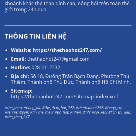
khoảnh khắc thể thao đỉnh cao, nóng hổi trên toàn thế
giới trong 24h qua.
THÔNG TIN LIÊN HỆ
Website:
https://thethaohot247.com/
Email:
thethaohot247@gmail.com
Hotline:
028 3112332
Địa chỉ:
Số 18, Đường Trần Bạch Đằng, Phường Thủ
Thiêm, Thành phố Thủ Đức, Thành phố Hồ Chí Minh.
Sitemap:
https://thethaohot247.com/sitemap_index.xml
#the_thao; #bong_da; #the_thao_hot_247; #thethaohot247; #bong_ro;
#tennis; #golf; #tin_the_thao; #tin_hot; #nhan_dinh; #soi_keo; #lich_thi_dau;
#the_thao_247