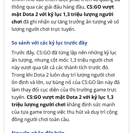
thông qua các giải đấu hàng đầu,
CS:GO vượt
mặt Dota 2 với kỷ lục 1,3 triệu lượng người
chơi
đã ghi nhận sự tăng trưởng ấn tượng về số
lượng người chơi trực tuyến.
So sánh với các kỷ lục trước đây
Trước đây, CS:GO đã từng lập nên những kỷ lục
ấn tượng, nhưng cột mốc 1,3 triệu người chơi
này vượt qua tất cả các thành tích trước đó.
Trong khi Dota 2 luôn duy trì lượng người chơi
ổn định và lớn, sự bùng nổ của CS:GO lần này đã
làm thay đổi cục diện của thị trường game trực
tuyến.
CS:GO vượt mặt Dota 2 với kỷ lục 1,3
triệu lượng người chơi
khẳng định sức mạnh
của tựa game trong việc thu hút và duy trì cộng
đồng người chơi toàn cầu.
Nguyên nhân đột biến