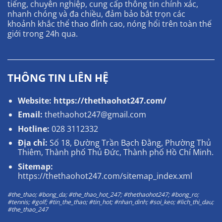
tiếng, chuyên nghiệp, cung cấp thông tin chính xác,
nhanh chóng và đa chiều, đảm bảo bắt trọn các
khoảnh khắc thể thao đỉnh cao, nóng hổi trên toàn thế
giới trong 24h qua.
THÔNG TIN LIÊN HỆ
Website:
https://thethaohot247.com/
Email:
thethaohot247@gmail.com
Hotline:
028 3112332
Địa chỉ:
Số 18, Đường Trần Bạch Đằng, Phường Thủ
Thiêm, Thành phố Thủ Đức, Thành phố Hồ Chí Minh.
Sitemap:
https://thethaohot247.com/sitemap_index.xml
#the_thao; #bong_da; #the_thao_hot_247; #thethaohot247; #bong_ro;
#tennis; #golf; #tin_the_thao; #tin_hot; #nhan_dinh; #soi_keo; #lich_thi_dau;
#the_thao_247