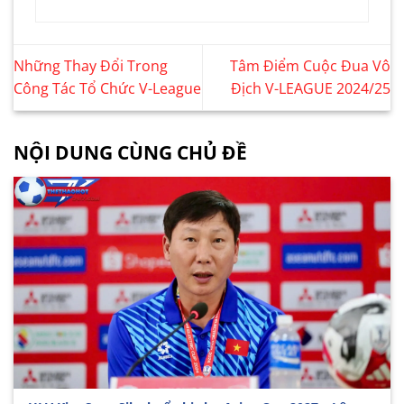
Những Thay Đổi Trong
Tâm Điểm Cuộc Đua Vô
Công Tác Tổ Chức V-League
Địch V-LEAGUE 2024/25
NỘI DUNG CÙNG CHỦ ĐỀ