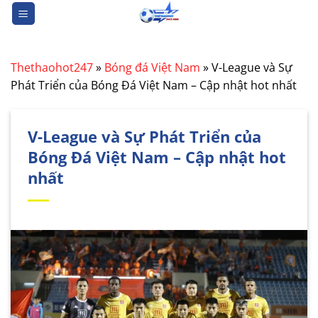
Bỏ
qua
nội
dung
Thethaohot247
»
Bóng đá Việt Nam
»
V-League và Sự
Phát Triển của Bóng Đá Việt Nam – Cập nhật hot nhất
V-League và Sự Phát Triển của
Bóng Đá Việt Nam – Cập nhật hot
nhất