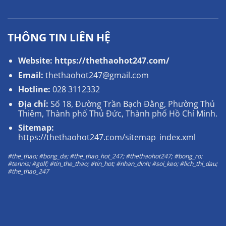
THÔNG TIN LIÊN HỆ
Website:
https://thethaohot247.com/
Email:
thethaohot247@gmail.com
Hotline:
028 3112332
Địa chỉ:
Số 18, Đường Trần Bạch Đằng, Phường Thủ
Thiêm, Thành phố Thủ Đức, Thành phố Hồ Chí Minh.
Sitemap:
https://thethaohot247.com/sitemap_index.xml
#the_thao; #bong_da; #the_thao_hot_247; #thethaohot247; #bong_ro;
#tennis; #golf; #tin_the_thao; #tin_hot; #nhan_dinh; #soi_keo; #lich_thi_dau;
#the_thao_247