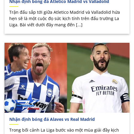
Nhận định bóng đá Atletico Madrid vs Valladolid
Trận đấu sắp tới giữa Atletico Madrid và Valladolid hứa
hẹn sẽ là một cuộc đọ sức kịch tính trên đấu trường La
Liga. Bài viết dưới đây mang đến [...]
Nhận định bóng đá Alaves vs Real Madrid
Trong bối cảnh La Liga bước vào một mùa giải đầy kịch