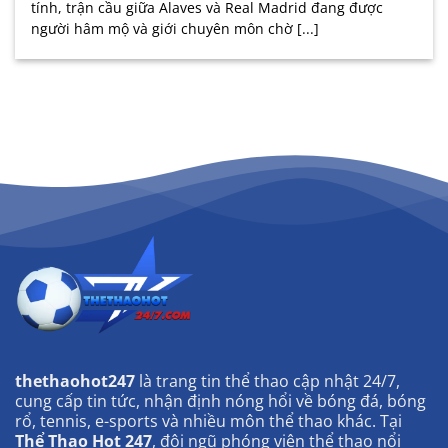
tính, trận cầu giữa Alaves và Real Madrid đang được
người hâm mộ và giới chuyên môn chờ [...]
thethaohot247
là trang tin thể thao cập nhật 24/7,
cung cấp tin tức, nhận định nóng hổi về bóng đá, bóng
rổ, tennis, e-sports và nhiều môn thể thao khác. Tại
Thể Thao Hot 247
, đội ngũ phóng viên thể thao nổi