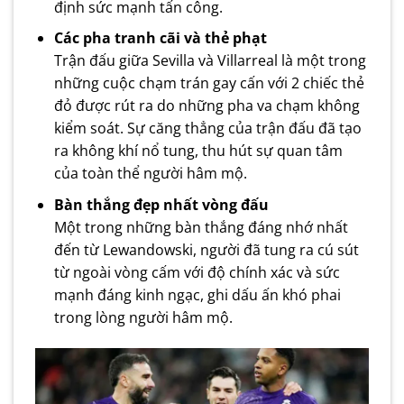
định sức mạnh tấn công.
Các pha tranh cãi và thẻ phạt
Trận đấu giữa Sevilla và Villarreal là một trong
những cuộc chạm trán gay cấn với 2 chiếc thẻ
đỏ được rút ra do những pha va chạm không
kiểm soát. Sự căng thẳng của trận đấu đã tạo
ra không khí nổ tung, thu hút sự quan tâm
của toàn thể người hâm mộ.
Bàn thắng đẹp nhất vòng đấu
Một trong những bàn thắng đáng nhớ nhất
đến từ Lewandowski, người đã tung ra cú sút
từ ngoài vòng cấm với độ chính xác và sức
mạnh đáng kinh ngạc, ghi dấu ấn khó phai
trong lòng người hâm mộ.