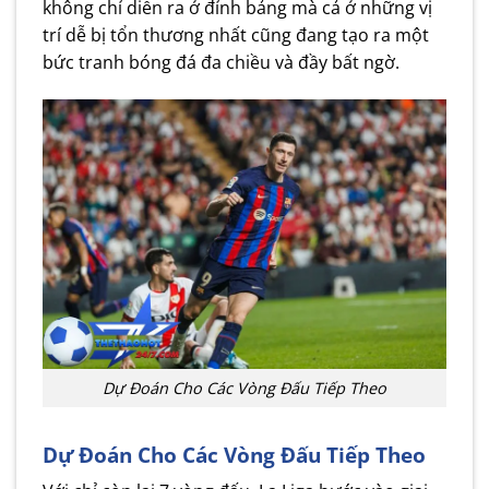
không chỉ diễn ra ở đỉnh bảng mà cả ở những vị
trí dễ bị tổn thương nhất cũng đang tạo ra một
bức tranh bóng đá đa chiều và đầy bất ngờ.
Dự Đoán Cho Các Vòng Đấu Tiếp Theo
Dự Đoán Cho Các Vòng Đấu Tiếp Theo