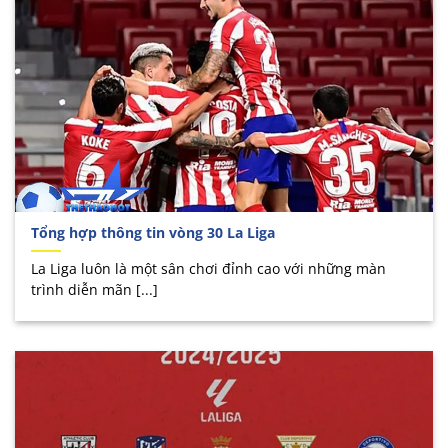
Tổng hợp thông tin vòng 30 La Liga
La Liga luôn là một sân chơi đỉnh cao với những màn
trình diễn mãn [...]