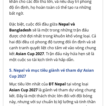
khăn cho các đối thủ lớn, và nếu duy trì phong
độ ổn định, họ hoàn toàn có thể tạo ra những
bất ngờ.
Đặc biệt, cuộc đối đầu giữa
Nepal và
Bangladesh
sẽ là một trong những trận đấu
được chờ đợi nhất trong khuôn khổ vòng loại. Cả
hai đội đều có phong độ tương đối ổn định và sẽ
cạnh tranh quyết liệt cho tấm vé vào vòng chung
kết
Asian Cup 2027
. Trận đấu này hứa hẹn sẽ là
một cuộc so tài kịch tính và hấp dẫn.
5. Nepal và mục tiêu giành vé tham dự Asian
Cup 2027
Mục tiêu lớn nhất của
ĐT Nepal
tại vòng loại
Asian Cup 2027
là giành vé tham dự vòng chung
kết. Đây là một thách thức lớn đối với đội bóng
này, nhưng với sự chuẩn bị kỹ lưỡng và tinh thần