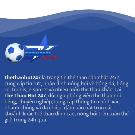
thethaohot247
là trang tin thể thao cập nhật 24/7,
cung cấp tin tức, nhận định nóng hổi về bóng đá, bóng
rổ, tennis, e-sports và nhiều môn thể thao khác. Tại
Thể Thao Hot 247
, đội ngũ phóng viên thể thao nổi
tiếng, chuyên nghiệp, cung cấp thông tin chính xác,
nhanh chóng và đa chiều, đảm bảo bắt trọn các
khoảnh khắc thể thao đỉnh cao, nóng hổi trên toàn thế
giới trong 24h qua.