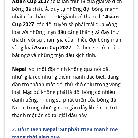
Asian Cup 2027
sẽ là lần thứ 18 của giải vô địch
bóng đá châu Á, quy tụ những đội bóng mạnh
nhất của châu lục. Để giành vé tham dự
Asian
Cup 2027
, các đội tuyển sẽ phải trải qua vòng
loại với những trận đấu căng thẳng và đầy thử
thách. Với sự tham gia của nhiều đội bóng mạnh,
vòng loại
Asian Cup 2027
hứa hẹn sẽ có nhiều
bất ngờ và những trận đấu kịch tính.
Nepal
, với một đội hình không quá nổi bật
nhưng lại có những điểm mạnh đặc biệt, đang
dần trở thành một đối thủ khó chịu trong vòng
loại. Mặc dù không phải là đội bóng có nhiều
danh tiếng, nhưng sự phát triển của bóng đá
Nepal trong những năm gần đây khiến họ trở
thành một ẩn số tại giải đấu này.
2. Đội tuyển Nepal: Sự phát triển mạnh mẽ
trong thời gian qua