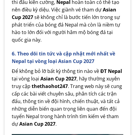
thi đấu kiên cường,
Nepal
hoàn toàn có thể tạo
nên điều kỳ diệu. Việc giành vé tham dự
Asian
Cup 2027
sẽ không chỉ là bước tiến lớn trong sự
phát triển của bóng đá Nepal mà còn là niềm tự
hào to lớn đối với người hâm mộ bóng đá tại
quốc gia này.
6. Theo dõi tin tức và cập nhật mới nhất về
Nepal tại vòng loại Asian Cup 2027
Để không bỏ lỡ bất kỳ thông tin nào về
ĐT Nepal
tại vòng loại
Asian Cup 2027
, hãy thường xuyên
truy cập
thethaohot247
. Trang web này sẽ cung
cấp các bài viết chuyên sâu, phân tích các trận
đấu, thông tin về đội hình, chiến thuật, và tất cả
những diễn biến quan trọng liên quan đến đội
tuyển Nepal trong hành trình tìm kiếm vé tham
dự
Asian Cup 2027
.