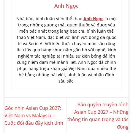
Anh Ngọc
Nhà báo, bình luận viên thể thao
Anh Ngọc
là một
trong những gương mặt quen thuộc và được yêu
mến bậc nhất trong làng báo chí, bình luận thể
thao Việt Nam, đặc biệt với lĩnh vực bóng đá quốc
tế và Serie A. Với kiến thức chuyên môn sâu rộng
tích lũy qua hàng chục năm gắn bó với nghề, kinh
nghiệm tác nghiệp tại nhiều sự kiện bóng đá lớn
cùng niềm đam mê mãnh liệt, Anh Ngọc đã chinh
phục hàng triệu khán giả Việt Nam qua nhiều thế
hệ bằng những bài viết, bình luận và nhận định
sâu sắc.
Bản quyền truyền hình
Góc nhìn Asian Cup 2027:
Asian Cup 2027 – Những
Việt Nam vs Malaysia –
thông tin quan trọng và tác
Cuộc đối đầu đầy kịch tính
động