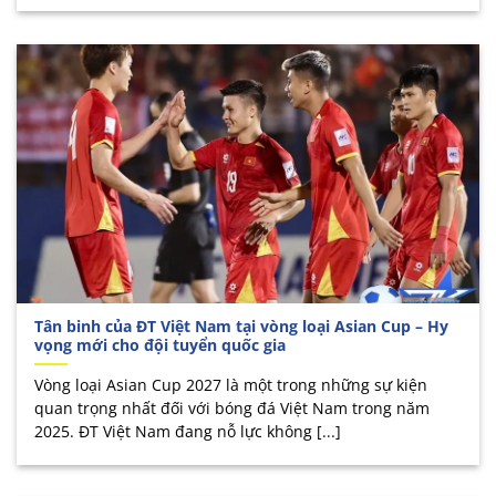
Tân binh của ĐT Việt Nam tại vòng loại Asian Cup – Hy
vọng mới cho đội tuyển quốc gia
Vòng loại Asian Cup 2027 là một trong những sự kiện
quan trọng nhất đối với bóng đá Việt Nam trong năm
2025. ĐT Việt Nam đang nỗ lực không [...]