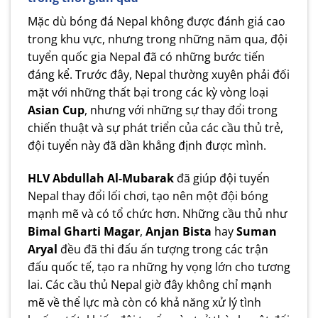
Mặc dù bóng đá Nepal không được đánh giá cao
trong khu vực, nhưng trong những năm qua, đội
tuyển quốc gia Nepal đã có những bước tiến
đáng kể. Trước đây, Nepal thường xuyên phải đối
mặt với những thất bại trong các kỳ vòng loại
Asian Cup
, nhưng với những sự thay đổi trong
chiến thuật và sự phát triển của các cầu thủ trẻ,
đội tuyển này đã dần khẳng định được mình.
HLV Abdullah Al-Mubarak
đã giúp đội tuyển
Nepal thay đổi lối chơi, tạo nên một đội bóng
mạnh mẽ và có tổ chức hơn. Những cầu thủ như
Bimal Gharti Magar
,
Anjan Bista
hay
Suman
Aryal
đều đã thi đấu ấn tượng trong các trận
đấu quốc tế, tạo ra những hy vọng lớn cho tương
lai. Các cầu thủ Nepal giờ đây không chỉ mạnh
mẽ về thể lực mà còn có khả năng xử lý tình