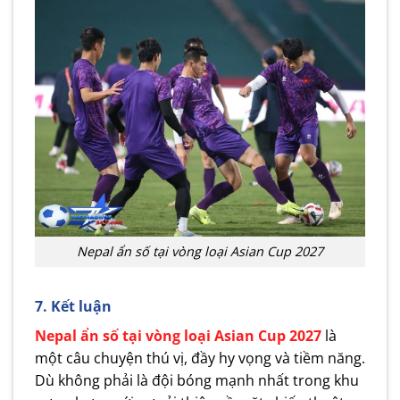
Nepal ẩn số tại vòng loại Asian Cup 2027
7. Kết luận
Nepal ẩn số tại vòng loại Asian Cup 2027
là
một câu chuyện thú vị, đầy hy vọng và tiềm năng.
Dù không phải là đội bóng mạnh nhất trong khu