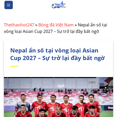
Bỏ
qua
nội
dung
Thethaohot247
»
Bóng đá Việt Nam
»
Nepal ẩn số tại
vòng loại Asian Cup 2027 – Sự trở lại đầy bất ngờ
Nepal ẩn số tại vòng loại Asian
Cup 2027 – Sự trở lại đầy bất ngờ