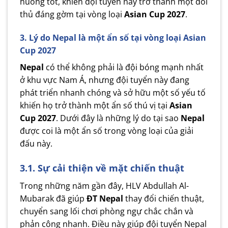
huống tốt, khiến đội tuyển này trở thành một đối
thủ đáng gờm tại vòng loại
Asian Cup 2027
.
3. Lý do Nepal là một ẩn số tại vòng loại Asian
Cup 2027
Nepal
có thể không phải là đội bóng mạnh nhất
ở khu vực Nam Á, nhưng đội tuyển này đang
phát triển nhanh chóng và sở hữu một số yếu tố
khiến họ trở thành một ẩn số thú vị tại
Asian
Cup 2027
. Dưới đây là những lý do tại sao
Nepal
được coi là một ẩn số trong vòng loại của giải
đấu này.
3.1. Sự cải thiện về mặt chiến thuật
Trong những năm gần đây, HLV Abdullah Al-
Mubarak đã giúp
ĐT Nepal
thay đổi chiến thuật,
chuyển sang lối chơi phòng ngự chắc chắn và
phản công nhanh. Điều này giúp đội tuyển Nepal