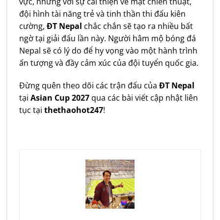
vực, nhưng với sự cải thiện về mặt chiến thuật,
đội hình tài năng trẻ và tinh thần thi đấu kiên
cường,
ĐT Nepal
chắc chắn sẽ tạo ra nhiều bất
ngờ tại giải đấu lần này. Người hâm mộ bóng đá
Nepal sẽ có lý do để hy vọng vào một hành trình
ấn tượng và đầy cảm xúc của đội tuyển quốc gia.
Đừng quên theo dõi các trận đấu của
ĐT Nepal
tại
Asian Cup 2027
qua các bài viết cập nhật liên
tục tại
thethaohot247
!