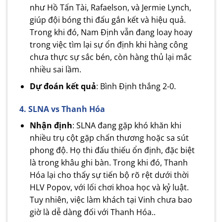
như Hồ Tấn Tài, Rafaelson, và Jermie Lynch,
giúp đội bóng thi đấu gắn kết và hiệu quả.
Trong khi đó, Nam Định vẫn đang loay hoay
trong việc tìm lại sự ổn định khi hàng công
chưa thực sự sắc bén, còn hàng thủ lại mắc
nhiều sai lầm.
Dự đoán kết quả
: Bình Định thắng 2-0.
4. SLNA vs Thanh Hóa
Nhận định
: SLNA đang gặp khó khăn khi
nhiều trụ cột gặp chấn thương hoặc sa sút
phong độ. Họ thi đấu thiếu ổn định, đặc biệt
là trong khâu ghi bàn. Trong khi đó, Thanh
Hóa lại cho thấy sự tiến bộ rõ rệt dưới thời
HLV Popov, với lối chơi khoa học và kỷ luật.
Tuy nhiên, việc làm khách tại Vinh chưa bao
giờ là dễ dàng đối với Thanh Hóa..