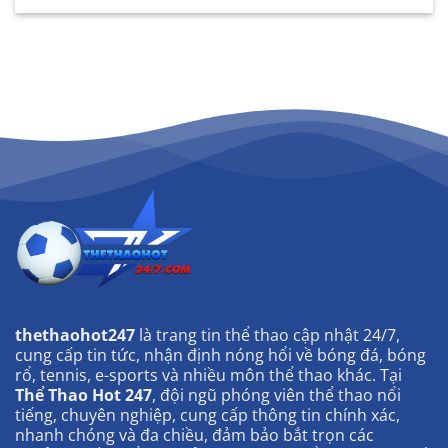
thethaohot247
là trang tin thể thao cập nhật 24/7,
cung cấp tin tức, nhận định nóng hổi về bóng đá, bóng
rổ, tennis, e-sports và nhiều môn thể thao khác. Tại
Thể Thao Hot 247
, đội ngũ phóng viên thể thao nổi
tiếng, chuyên nghiệp, cung cấp thông tin chính xác,
nhanh chóng và đa chiều, đảm bảo bắt trọn các