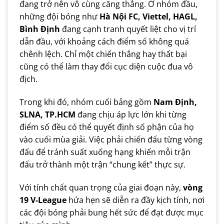
đang trở nên vô cùng căng thẳng. Ở nhóm đầu,
những đội bóng như
Hà Nội FC, Viettel, HAGL,
Bình Định
đang cạnh tranh quyết liệt cho vị trí
dẫn đầu, với khoảng cách điểm số không quá
chênh lệch. Chỉ một chiến thắng hay thất bại
cũng có thể làm thay đổi cục diện cuộc đua vô
địch.
Trong khi đó, nhóm cuối bảng gồm
Nam Định,
SLNA, TP.HCM
đang chịu áp lực lớn khi từng
điểm số đều có thể quyết định số phận của họ
vào cuối mùa giải. Việc phải chiến đấu từng vòng
đấu để tránh suất xuống hạng khiến mỗi trận
đấu trở thành một trận “chung kết” thực sự.
Với tính chất quan trọng của giai đoạn này,
vòng
19 V-League
hứa hẹn sẽ diễn ra đầy kịch tính, nơi
các đội bóng phải bung hết sức để đạt được mục