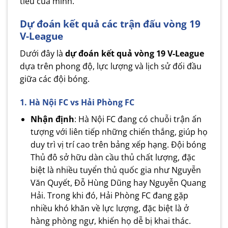
tiêu của mình.
Dự đoán kết quả các trận đấu vòng 19
V-League
Dưới đây là
dự đoán kết quả vòng 19 V-League
dựa trên phong độ, lực lượng và lịch sử đối đầu
giữa các đội bóng.
1. Hà Nội FC vs Hải Phòng FC
Nhận định
: Hà Nội FC đang có chuỗi trận ấn
tượng với liên tiếp những chiến thắng, giúp họ
duy trì vị trí cao trên bảng xếp hạng. Đội bóng
Thủ đô sở hữu dàn cầu thủ chất lượng, đặc
biệt là nhiều tuyển thủ quốc gia như Nguyễn
Văn Quyết, Đỗ Hùng Dũng hay Nguyễn Quang
Hải. Trong khi đó, Hải Phòng FC đang gặp
nhiều khó khăn về lực lượng, đặc biệt là ở
hàng phòng ngự, khiến họ dễ bị khai thác.