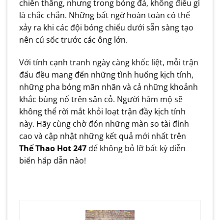
chiến thắng, nhưng trong bóng đá, không điều gì
là chắc chắn. Những bất ngờ hoàn toàn có thể
xảy ra khi các đội bóng chiếu dưới sẵn sàng tạo
nên cú sốc trước các ông lớn.
Với tính cạnh tranh ngày càng khốc liệt, mỗi trận
đấu đều mang đến những tình huống kịch tính,
những pha bóng mãn nhãn và cả những khoảnh
khắc bùng nổ trên sân cỏ. Người hâm mộ sẽ
không thể rời mắt khỏi loạt trận đầy kịch tính
này. Hãy cùng chờ đón những màn so tài đỉnh
cao và cập nhật những kết quả mới nhất trên
Thể Thao Hot 247
để không bỏ lỡ bất kỳ diễn
biến hấp dẫn nào!