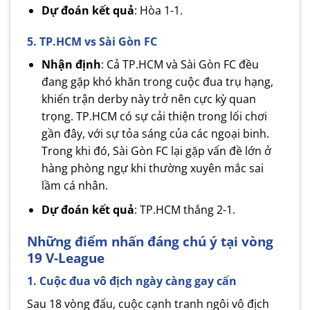
Dự đoán kết quả
: Hòa 1-1.
5. TP.HCM vs Sài Gòn FC
Nhận định
: Cả TP.HCM và Sài Gòn FC đều
đang gặp khó khăn trong cuộc đua trụ hạng,
khiến trận derby này trở nên cực kỳ quan
trọng. TP.HCM có sự cải thiện trong lối chơi
gần đây, với sự tỏa sáng của các ngoại binh.
Trong khi đó, Sài Gòn FC lại gặp vấn đề lớn ở
hàng phòng ngự khi thường xuyên mắc sai
lầm cá nhân.
Dự đoán kết quả
: TP.HCM thắng 2-1.
Những điểm nhấn đáng chú ý tại vòng
19 V-League
1. Cuộc đua vô địch ngày càng gay cấn
Sau 18 vòng đấu, cuộc cạnh tranh ngôi vô địch