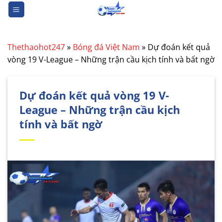
Bỏ
qua
nội
dung
Thethaohot247
»
Bóng đá Việt Nam
»
Dự đoán kết quả
vòng 19 V-League – Những trận cầu kịch tính và bất ngờ
Dự đoán kết quả vòng 19 V-
League – Những trận cầu kịch
tính và bất ngờ