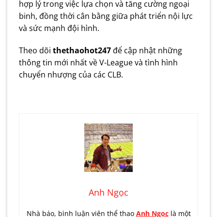
hợp lý trong việc lựa chọn và tăng cường ngoại
binh, đồng thời cân bằng giữa phát triển nội lực
và sức mạnh đội hình.
Theo dõi
thethaohot247
để cập nhật những
thông tin mới nhất về V-League và tình hình
chuyển nhượng của các CLB.
Anh Ngọc
Nhà báo, bình luận viên thể thao
Anh Ngọc
là một