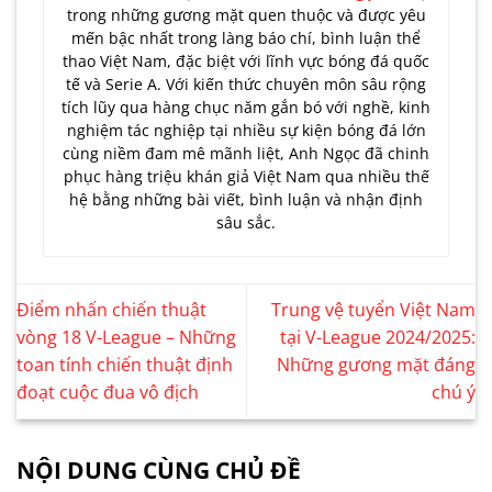
trong những gương mặt quen thuộc và được yêu
mến bậc nhất trong làng báo chí, bình luận thể
thao Việt Nam, đặc biệt với lĩnh vực bóng đá quốc
tế và Serie A. Với kiến thức chuyên môn sâu rộng
tích lũy qua hàng chục năm gắn bó với nghề, kinh
nghiệm tác nghiệp tại nhiều sự kiện bóng đá lớn
cùng niềm đam mê mãnh liệt, Anh Ngọc đã chinh
phục hàng triệu khán giả Việt Nam qua nhiều thế
hệ bằng những bài viết, bình luận và nhận định
sâu sắc.
Điểm nhấn chiến thuật
Trung vệ tuyển Việt Nam
vòng 18 V-League – Những
tại V-League 2024/2025:
toan tính chiến thuật định
Những gương mặt đáng
đoạt cuộc đua vô địch
chú ý
NỘI DUNG CÙNG CHỦ ĐỀ