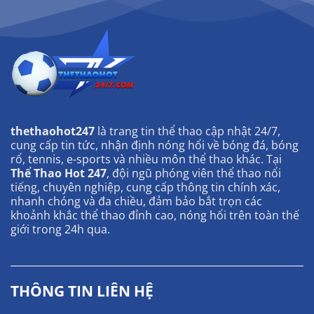
thethaohot247
là trang tin thể thao cập nhật 24/7,
cung cấp tin tức, nhận định nóng hổi về bóng đá, bóng
rổ, tennis, e-sports và nhiều môn thể thao khác. Tại
Thể Thao Hot 247
, đội ngũ phóng viên thể thao nổi
tiếng, chuyên nghiệp, cung cấp thông tin chính xác,
nhanh chóng và đa chiều, đảm bảo bắt trọn các
khoảnh khắc thể thao đỉnh cao, nóng hổi trên toàn thế
giới trong 24h qua.
THÔNG TIN LIÊN HỆ