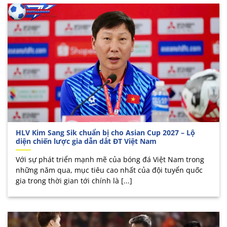
HLV Kim Sang Sik chuẩn bị cho Asian Cup 2027 – Lộ
diện chiến lược gia dẫn dắt ĐT Việt Nam
Với sự phát triển mạnh mẽ của bóng đá Việt Nam trong
những năm qua, mục tiêu cao nhất của đội tuyển quốc
gia trong thời gian tới chính là [...]