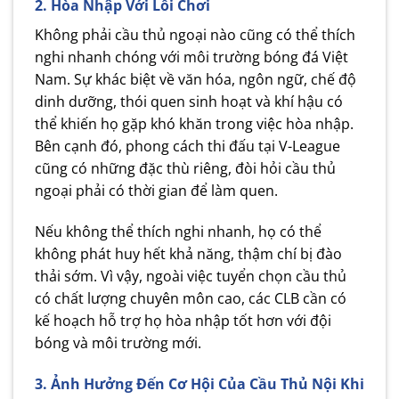
2. Hòa Nhập Với Lối Chơi
Không phải cầu thủ ngoại nào cũng có thể thích
nghi nhanh chóng với môi trường bóng đá Việt
Nam. Sự khác biệt về văn hóa, ngôn ngữ, chế độ
dinh dưỡng, thói quen sinh hoạt và khí hậu có
thể khiến họ gặp khó khăn trong việc hòa nhập.
Bên cạnh đó, phong cách thi đấu tại V-League
cũng có những đặc thù riêng, đòi hỏi cầu thủ
ngoại phải có thời gian để làm quen.
Nếu không thể thích nghi nhanh, họ có thể
không phát huy hết khả năng, thậm chí bị đào
thải sớm. Vì vậy, ngoài việc tuyển chọn cầu thủ
có chất lượng chuyên môn cao, các CLB cần có
kế hoạch hỗ trợ họ hòa nhập tốt hơn với đội
bóng và môi trường mới.
3. Ảnh Hưởng Đến Cơ Hội Của Cầu Thủ Nội Khi