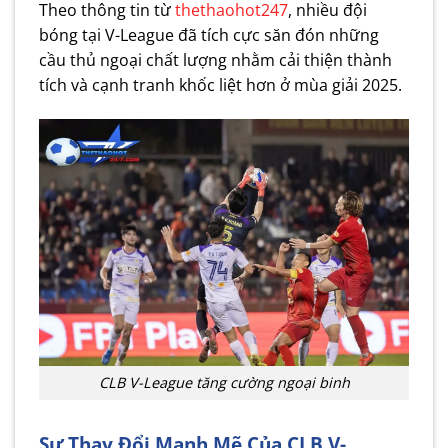
Theo thông tin từ
thethaohot247
, nhiều đội
bóng tại V-League đã tích cực săn đón những
cầu thủ ngoại chất lượng nhằm cải thiện thành
tích và cạnh tranh khốc liệt hơn ở mùa giải 2025.
CLB V-League tăng cường ngoại binh
Sự Thay Đổi Mạnh Mẽ Của CLB V-