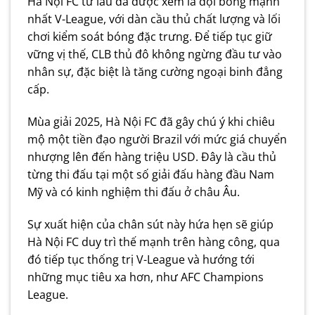
Hà Nội FC từ lâu đã được xem là đội bóng mạnh
nhất V-League, với dàn cầu thủ chất lượng và lối
chơi kiểm soát bóng đặc trưng. Để tiếp tục giữ
vững vị thế, CLB thủ đô không ngừng đầu tư vào
nhân sự, đặc biệt là tăng cường ngoại binh đẳng
cấp.
Mùa giải 2025, Hà Nội FC đã gây chú ý khi chiêu
mộ một tiền đạo người Brazil với mức giá chuyển
nhượng lên đến hàng triệu USD. Đây là cầu thủ
từng thi đấu tại một số giải đấu hàng đầu Nam
Mỹ và có kinh nghiệm thi đấu ở châu Âu.
Sự xuất hiện của chân sút này hứa hẹn sẽ giúp
Hà Nội FC duy trì thế mạnh trên hàng công, qua
đó tiếp tục thống trị V-League và hướng tới
những mục tiêu xa hơn, như AFC Champions
League.