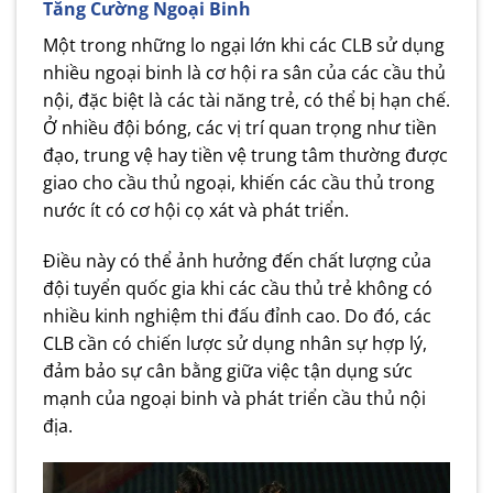
Tăng Cường Ngoại Binh
Một trong những lo ngại lớn khi các CLB sử dụng
nhiều ngoại binh là cơ hội ra sân của các cầu thủ
nội, đặc biệt là các tài năng trẻ, có thể bị hạn chế.
Ở nhiều đội bóng, các vị trí quan trọng như tiền
đạo, trung vệ hay tiền vệ trung tâm thường được
giao cho cầu thủ ngoại, khiến các cầu thủ trong
nước ít có cơ hội cọ xát và phát triển.
Điều này có thể ảnh hưởng đến chất lượng của
đội tuyển quốc gia khi các cầu thủ trẻ không có
nhiều kinh nghiệm thi đấu đỉnh cao. Do đó, các
CLB cần có chiến lược sử dụng nhân sự hợp lý,
đảm bảo sự cân bằng giữa việc tận dụng sức
mạnh của ngoại binh và phát triển cầu thủ nội
địa.